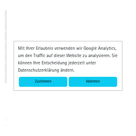
Ich forsche intensiv,
damit ich klar einen
wissenschaftlichen
Beleg für die Wirk-
Mit Ihrer Erlaubnis verwenden wir Google Analytics,
um den Traffic auf dieser Website zu analysieren. Sie
samkeit meiner Kon-
können Ihre Entscheidung jederzeit unter
zepte habe.
Datenschutzerklärung ändern.
Daniel Knebel
Zustimmen
Ablehnen
Wissenschaftliche Studien
„Ich arbeite integrativ und verwende alle
Methoden, die schnell zu einer
Verbesserung der Leistung und des