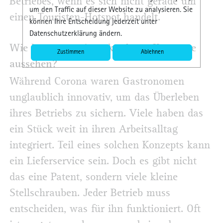
Betriebes, wenn es sich nicht gerade um
um den Traffic auf dieser Website zu analysieren. Sie
einen Touristen-Hotspot handelt.
können Ihre Entscheidung jederzeit unter
Datenschutzerklärung ändern.
Wie können weitere konkrete Konzepte
Zustimmen
Ablehnen
aussehen?
Während Corona waren Gastronomen
unglaublich innovativ, um das Überleben
ihres Betriebs zu sichern. Viele haben das
ein Stück weit in ihren Arbeitsalltag
integriert. Teil eines solchen Konzepts kann
ein Lieferservice sein. Doch es gibt nicht
das eine Patent, sondern viele kleine
Stellschrauben. Jeder Betrieb muss
entscheiden, was für ihn funktioniert. Oft