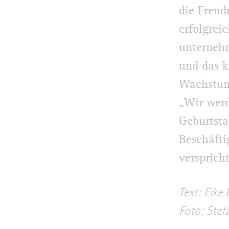
die Freud
erfolgrei
unterneh
und das k
Wachstum
„Wir werd
Geburtsta
Beschäfti
versprich
Text: Eike 
Foto: Stef