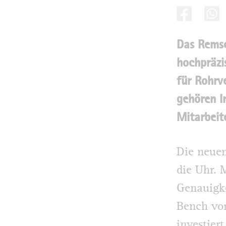
Das Remsc
hochpräzi
für Rohrv
gehören I
Mitarbeit
Die neuen
die Uhr. 
Genauigke
Bench vor
investier