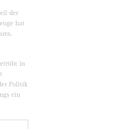
n
eil der
zeuge hat
arra.
etrübt in
t
er Politik
ngs ein