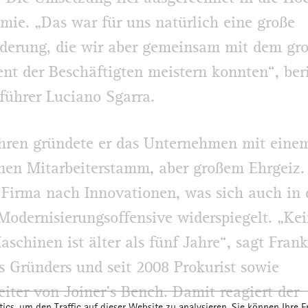
mie. „Das war für uns natürlich eine große
derung, die wir aber gemeinsam mit dem gr
t der Beschäftigten meistern konnten“, ber
führer Luciano Sgarra.
hren gründete er das Unternehmen mit eine
nen Mitarbeiterstamm, aber großem Ehrgeiz.
e Firma nach Innovationen, was sich auch in 
Modernisierungsoffensive widerspiegelt. „Ke
aschinen ist älter als fünf Jahre“, sagt Frank
s Gründers und seit 2008 Prokurist sowie
leiter von Joiner’s Bench. Damit reagiert der