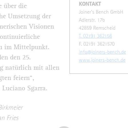
KONTAKT
e über die
Joiner’s Bench GmbH
che Umsetzung der
Adlerstr. 17b
merischen Visionen
42859 Remscheid
T. 02191 362156
ontinuierliche
F. 02191 3621570
 im Mittelpunkt.
info@joiners-bench.de
en den 25.
www.joiners-bench.de
g natürlich mit allen
gten feiern“,
t Luciano Sgarra.
Birkmeier
an Fries