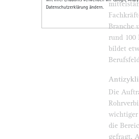
Mit Ihrer Erlaubnis verwenden wir Google Analyt
mittelstä
Datenschutzerklärung ändern.
Fachkräft
Branche u
rund 100
bildet et
Berufsfel
Antizykl
Die Auftr
Rohrverbi
wichtige
die Berei
gefragt. A