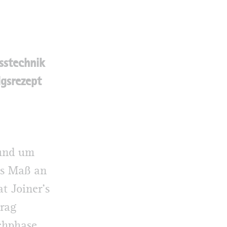
sstechnik
lgsrezept
rund um
es Maß an
t Joiner’s
trag
ochphase