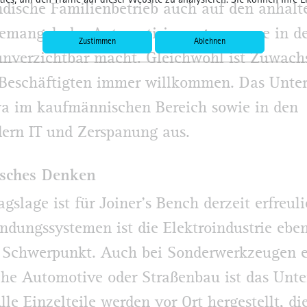
ics, um den Traffic auf dieser Website zu analysieren. Sie können Ihre E
ndische Familienbetrieb auch auf den anhal
emangel, der Automatisierungsprozesse in d
Zustimmen
Ablehnen
nverzichtbar macht. Gleichwohl ist Zuwach
 Beschäftigten immer willkommen. Das Unt
wa im kaufmännischen Bereich sowie in den
dern IT und Zerspanung aus.
isches Denken
agslage ist für Joiner’s Bench derzeit erfreul
ndungssystemen ist die Elektroindustrie ebe
r Schwerpunkt. Auch bei Sonderwerkzeugen e
che Automotive oder Straßenbau ist das Un
lle Einzelteile werden vor Ort hergestellt, di