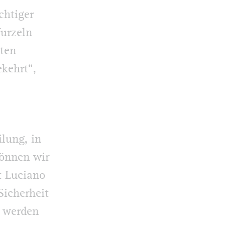
chtiger
Wurzeln
uten
kehrt“,
lung, in
können wir
t Luciano
Sicherheit
i werden