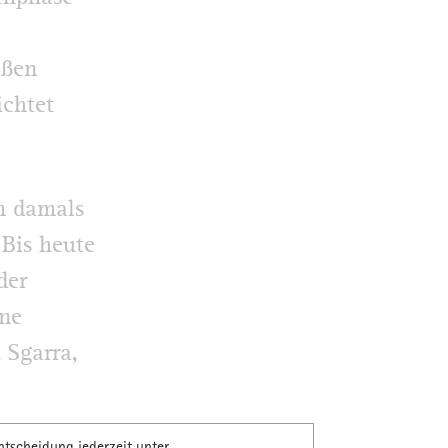
oßen
ichtet
m damals
 Bis heute
der
ine
 Sgarra,