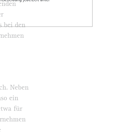
ntscheidung jederzeit unter
tenden
er
s bei den
ernehmen
ich. Neben
nso ein
twa für
ternehmen
e