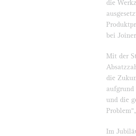
die Werk
ausgesetz
Produktpr
bei Joiner
Mit der S
Absatzzah
die Zukun
aufgrund 
und die g
Problem“,
Im Jubilä