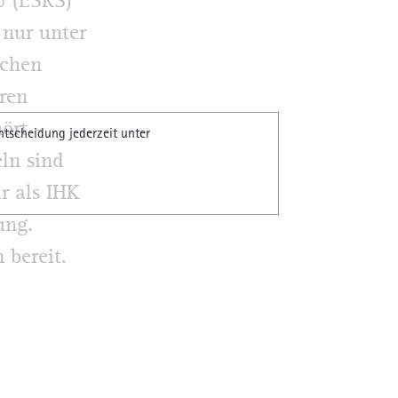
U (ESRS)
 nur unter
ichen
ren
ört –
ntscheidung jederzeit unter
ln sind
r als IHK
ung.
 bereit.