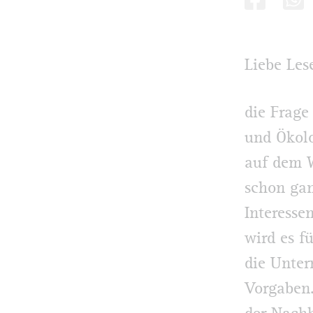
Liebe Les
die Frag
und Ökolo
auf dem 
schon gan
Interesse
wird es f
die Unter
Vorgaben.