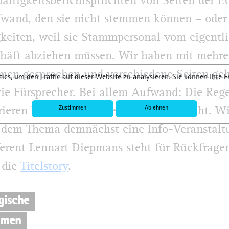
altigkeitsberichtspflichten von Seiten der E
wand, den sie nicht stemmen können – oder
keiten, weil sie Stammpersonal vom eigentl
häft abziehen müssen. Wir haben mit mehre
en gesprochen und verschiedene Seiten geh
ics, um den Traffic auf dieser Website zu analysieren. Sie können Ihre E
wie Fürsprecher. Bei allem Aufwand: Die Rege
Zustimmen
Ablehnen
rieren können die Unternehmen sie nicht. Wi
 dem Thema demnächst eine Info-Veranstalt
erent Lennart Diepmans steht für Rückfragen
 die
Titelstory
.
gische
hmen