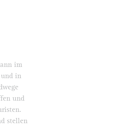
kann im
 und in
adwege
ffen und
risten.
d stellen