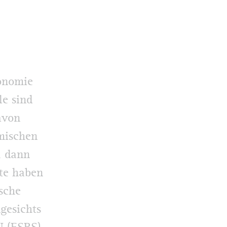
onomie
le sind
avon
mischen
, dann
öte haben
sche
gesichts