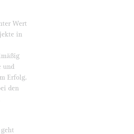
nter Wert
ekte in
elmäßig
e und
em Erfolg.
ei den
 geht