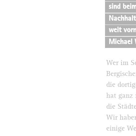
sind bei
Nachhalt
weit vorn
Michael
Wer im S
Bergische
die dorti
hat ganz 
die Städt
Wir haben
einige We