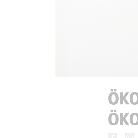
ÖK
ÖKO