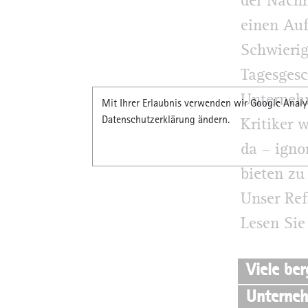
der Nachh
einen Auf
Schwierig
Tagesgesc
Unternehm
Mit Ihrer Erlaubnis verwenden wir Google Analyt
Datenschutzerklärung ändern.
Kritiker 
da – igno
bieten zu
Unser Ref
Lesen Sie
Viele ber
Unterne