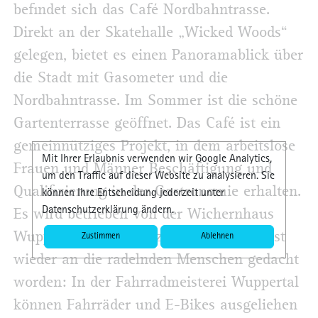
befindet sich das Café Nordbahntrasse.
Direkt an der Skatehalle „Wicked Woods“
gelegen, bietet es einen Panoramablick über
die Stadt mit Gasometer und die
Nordbahntrasse. Im Sommer ist die schöne
Gartenterrasse geöffnet. Das Café ist ein
gemeinnütziges Projekt, in dem arbeitslose
Mit Ihrer Erlaubnis verwenden wir Google Analytics,
Frauen und Männer Beschäftigung und
um den Traffic auf dieser Website zu analysieren. Sie
Qualifizierung in der Gastronomie erhalten.
können Ihre Entscheidung jederzeit unter
Datenschutzerklärung ändern.
Es wird betrieben von der Wichernhaus
Wuppertal gemeinnützige GmbH. Hier ist
Zustimmen
Ablehnen
wieder an die radelnden Menschen gedacht
worden: In der Fahrradmeisterei Wuppertal
können Fahrräder und E-Bikes ausgeliehen