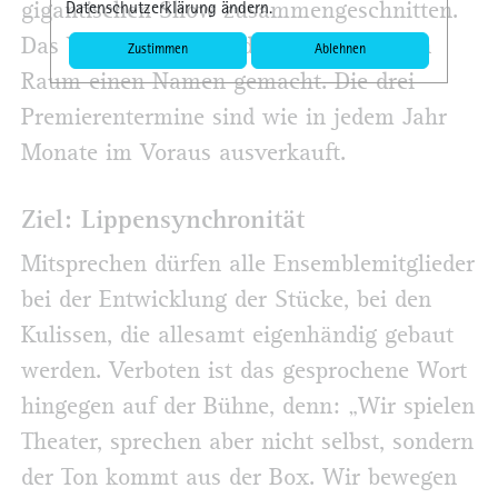
gigantischen Show zusammengeschnitten.
Datenschutzerklärung ändern.
Das VPT hat sich im deutschsprachigen
Zustimmen
Ablehnen
Raum einen Namen gemacht. Die drei
Premierentermine sind wie in jedem Jahr
Monate im Voraus ausverkauft.
Ziel: Lippensynchronität
Mitsprechen dürfen alle Ensemblemitglieder
bei der Entwicklung der Stücke, bei den
Kulissen, die allesamt eigenhändig gebaut
werden. Verboten ist das gesprochene Wort
hingegen auf der Bühne, denn: „Wir spielen
Theater, sprechen aber nicht selbst, sondern
der Ton kommt aus der Box. Wir bewegen