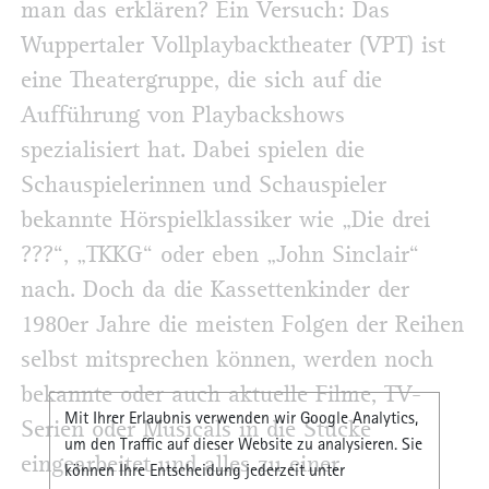
man das erklären? Ein Versuch: Das
Wuppertaler Vollplaybacktheater (VPT) ist
eine Theatergruppe, die sich auf die
Aufführung von Playbackshows
spezialisiert hat. Dabei spielen die
Schauspielerinnen und Schauspieler
bekannte Hörspielklassiker wie „Die drei
???“, „TKKG“ oder eben „John Sinclair“
nach. Doch da die Kassettenkinder der
1980er Jahre die meisten Folgen der Reihen
selbst mitsprechen können, werden noch
bekannte oder auch aktuelle Filme, TV-
Mit Ihrer Erlaubnis verwenden wir Google Analytics,
Serien oder Musicals in die Stücke
um den Traffic auf dieser Website zu analysieren. Sie
eingearbeitet und alles zu einer
können Ihre Entscheidung jederzeit unter