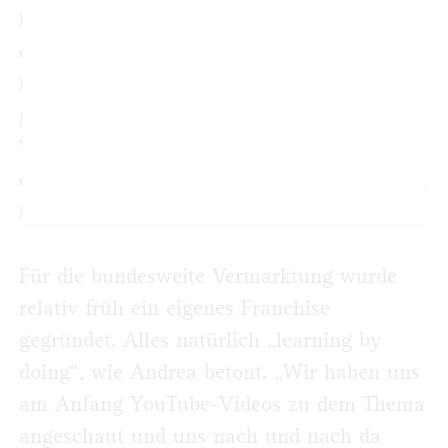
hat inzwischen über 24.000 Follower, die
einzelnen Regionen pflegen ihre Kanäle in
Eigenregie. „Mamas sind einfach extrem
gut vernetzt“, sagt Andrea. Gerade in
Wuppertal merke man das. Im Juni soll es
ein Netzwerktreffen mit allen Initiatorinnen
in Wuppertal geben.
Für die bundesweite Vermarktung wurde
relativ früh ein eigenes Franchise
gegründet. Alles natürlich „learning by
doing“, wie Andrea betont. „Wir haben uns
am Anfang YouTube-Videos zu dem Thema
angeschaut und uns nach und nach da