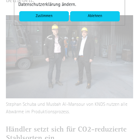
betrieben.
Datenschutzerklärung ändern.
Zustimmen
Ablehnen
Stephan Schuba und Musbah Al-Mansour von KNDS nutzen alle
Abwärme im Produktionsprozess.
Händler setzt sich für CO2-reduzierte
Stahlsorten ein