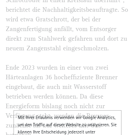
Schrottroute in einen Kreislauf überführt“,
berichtet die Nachhaltigkeitsbeauftragte. So
wird etwa Gratschrott, der bei der
Zangenfertigung anfällt, vom Entsorger
direkt zum Stahlwerk gefahren und dort zu
neuem Zangenstahl eingeschmolzen.
Ende 2023 wurden in einer von zwei
Härteanlagen 36 hocheffiziente Brenner
eingebaut, die auch mit Wasserstoff
betrieben werden können. Da diese
Energieform bislang noch nicht zur
Verfügung steht, werden die Brenner
Mit Ihrer Erlaubnis verwenden wir Google Analytics,
zunächst bis auf weiteres mit Gas
um den Traffic auf dieser Website zu analysieren. Sie
können Ihre Entscheidung jederzeit unter