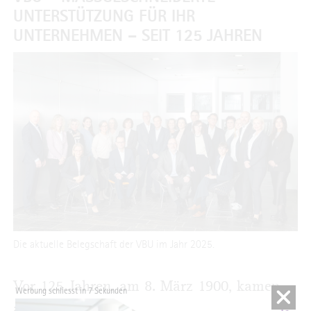
NTERSTÜTZUNG FÜR IHR U
NTERNEHMEN – SEIT 125 JAHREN
Die aktuelle Belegschaft der VBU im Jahr 2025.
Vor 125 Jahren, am 8. März 1900, kamen
Werbung schliesst in 6 Sekunden
auf Anregung des Barmer