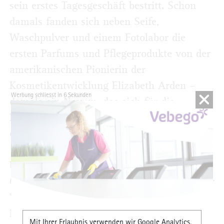
sein erstes Tagesgeschäft bestritt. Schon
damals fanden sich neben Seife,
Waschpulver und einem Fotolabor die
ersten Parfums und Pflegeprodukte von der
amerikanischen Pionierin der
Kosmetikentwicklung Elizabeth Arden –
Werbung schliesst in 5 Sekunden
damals ein Novum, das sich für die
Firmengeschichte als schicksalhaft
erweisen sollte.
Unter Flohr „Junior“ (heute 89) erlebte das
Geschäft einen grundlegenden Wandel. „Der
Wunsch nach hochwertigen Düften,
Pflegeprodukten und Make-up wurde
Mit Ihrer Erlaubnis verwenden wir Google Analytics,