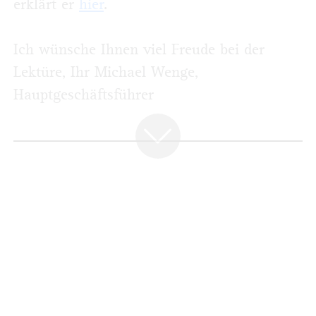
erklärt er
hier
.
Ich wünsche Ihnen viel Freude bei der
Lektüre, Ihr Michael Wenge,
Hauptgeschäftsführer
NEWS
Solingen erhält European Energy Award
Brunner GmbH zieht auf den Change