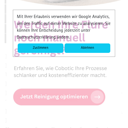
Anbieter, auch wenn
Mit Ihrer Erlaubnis verwenden wir Google Analytics,
er aus den USA
um den Traffic auf dieser Website zu analysieren. Sie
kommt?
können Ihre Entscheidung jederzeit unter
Michael Wenge
Datenschutzerklärung ändern.
Zustimmen
Ablehnen
Neben dem Datenmanagement spielen
Fachkräfte eine wichtige Rolle für den
Unternehmenserfolg. Manche Branchen
haben Schwierigkeiten, gut ausgebildete
Mitarbeitende zu finden. Helfen kann da die
Teilqualifizierung (TQ): Hier werden
Kenntnisse und Fähigkeiten kleinschrittig in
Modulen vermittelt und jeweils mit einer