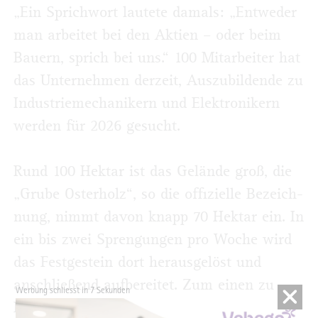
„Ein Sprichwort lautete damals: „Entweder
man arbeitet bei den Aktien – oder beim
Bauern, sprich bei uns.“ 100 Mitarbeiter hat
das Unternehmen derzeit, Auszubildende zu
Industriemechanikern und Elektronikern
werden für 2026 gesucht.
Rund 100 Hektar ist das Gelände groß, die
„Grube Osterholz“, so die offizielle Bezeich­
nung, nimmt davon knapp 70 Hektar ein. In
ein bis zwei Sprengungen pro Woche wird
das Festgestein dort herausgelöst und
anschließend aufbereitet. Zum einen zu
Werbung schliesst in 6 Sekunden
Kalk in verschiedenen Korngrößen. Dieser