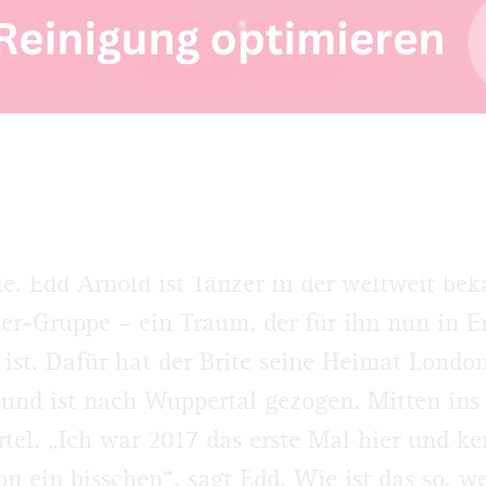
l Zeit: Pina-Bausch-Tänzer Edd Arnold muss zum Training.
age, Hinterhaus. Ein junger Mann namens Ed
„Hey, come on in“, sagt der sympathische Eng
n, er hat nur wenig Zeit für uns. In ungefähr
unde muss der 29-Jährige zum Training. All
 Gym, sondern auf die Bühne der Pina-Bausc
. Edd Arnold ist Tänzer in der weltweit be
er-Gruppe – ein Traum, der für ihn nun in E
ist. Dafür hat der Brite seine Heimat Londo
 und ist nach Wuppertal gezogen. Mitten ins
rtel. „Ich war 2017 das erste Mal hier und ke
on ein bisschen“, sagt Edd. Wie ist das so, 