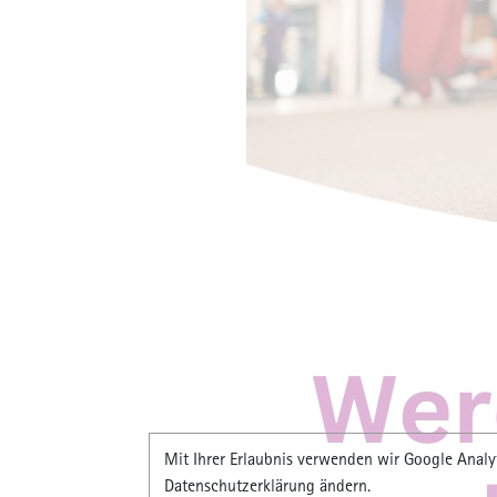
Aufschrift
scheint n
Unser Int
einige Ha
Anke über
Reihenfol
direkt wei
Mit Ihrer Erlaubnis verwenden wir Google Analyt
Datenschutzerklärung ändern.