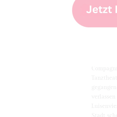
Hat nicht vie
Dritte Et
die Tür. 
Wir wisse
halben St
nicht ins
Compagnie
Tanztheat
gegangen 
verlassen
Luisenvie
Stadt sch