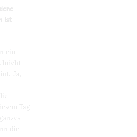
edene
 ist
n ein
chricht
nt. Ja,
die
iesem Tag
 ganzes
nn die