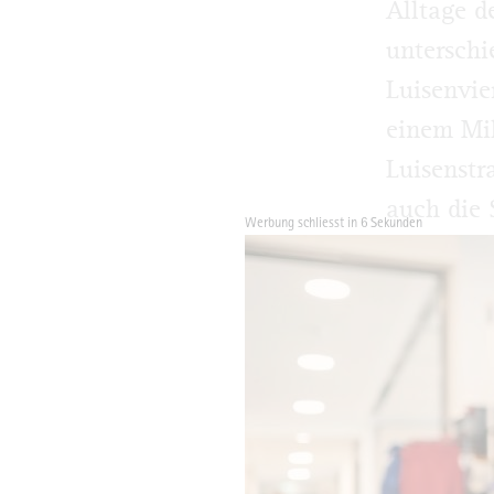
Alltage d
unterschi
Luisenvie
einem Mik
Luisenstr
auch die 
Werbung schliesst in 4 Sekunden
Nachrich
Wir sprin
herzlich 
und Gelän
sich über
Pflaster 