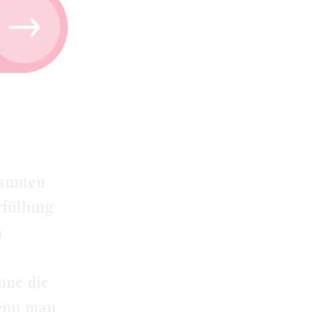
d öffnet
länder.
 einer
erdings
h-
kannten
rfüllung
n
nne die
wenn man