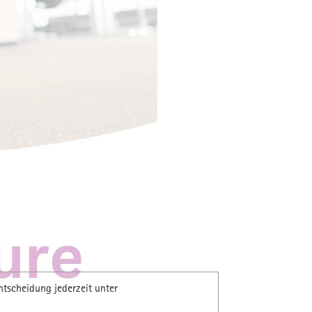
ion
äter mehr.
, weil
ändlich.
e die
 Es geht
ntscheidung jederzeit unter