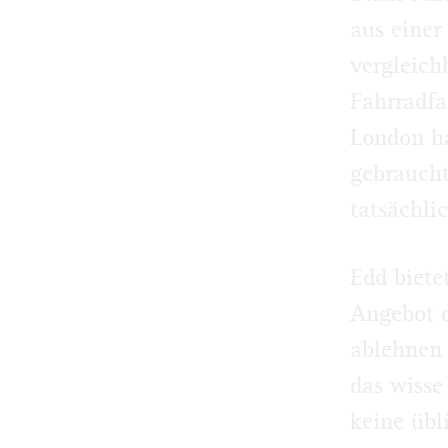
aus einer
vergleich
Fahrradfa
London ha
gebraucht
tatsächlic
Edd biete
Angebot d
ablehnen
das wisse
keine übl