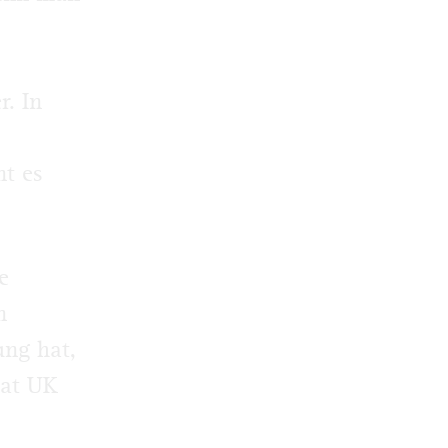
r. In
nt es
e
n
ng hat,
mat UK