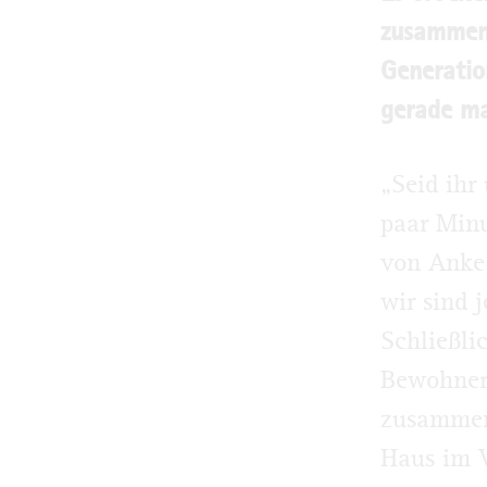
zusammen.
Generatio
gerade ma
„Seid ihr
paar Minu
von Anke 
wir sind 
Schließli
Bewohner
zusammen
Haus im V