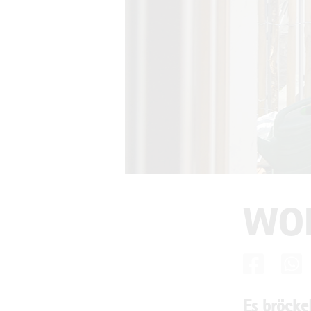
WOR
Es bröcke