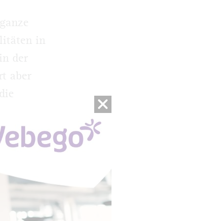
 ganze
litäten in
in der
rt aber
die
rspätung
Holzstufen
uf, der
at jemand
 mit der