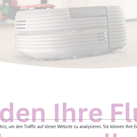
 „Is this already art or waste?“ Die Installat
och „work in progress“ zu sein. Aber dazu sp
erview-Marathon wurde zeitlich eng getaktet
usbewohner:innen eigene Pläne haben. Verst
gibt uns ein rosafarbenes Post-it, auf dem si
ge der Wohnungsbesuche für uns notiert hat.
ter.
ics, um den Traffic auf dieser Website zu analysieren. Sie können Ihre E