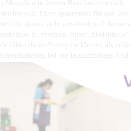
er Menschen in diesem Haus könnten nicht
edlicher sein. Umso spannender für uns. Das
rtel lebt davon, viele verschiedene Lebensrea
rokosmos zu vereinen. Unser „Modellhaus“ 
aße bildet dieses Prinzip im Kleinen ab, erklä
Schwierigkeiten bei der Terminfindung. Und 
t von Anke.
ten in die zweite Etage und werden trotz Ve
begrüßt. Im Treppenhaus, hellgrau lackierte 
der, fällt ein beeindruckender Riss im Putz a
 mehrere Etagen zieht. An einigen Stellen h
über die „Wunde“ geklebt. Daneben ein Zettel