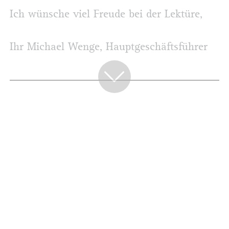
Ich wünsche viel Freude bei der Lektüre,
Ihr Michael Wenge, Hauptgeschäftsführer
NEWS
Inklusion– was Unternehmen wissen
müssen
Führung der B. Boll Mediengruppe hat
sich neu aufgestellt