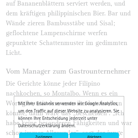
auf Bananenblättern serviert werden, und
dem kräftigen philippinischen Bier. Bar und
Wände zieren Bambusstäbe und Sisal;
geflochtene Lampenschirme werfen
gepunktete Schattenmuster im gedimmten
Licht.
Vom Manager zum Gastro­unternehmer
Die Gerichte könne jeder Filipino
nachkochen, so Montalbo. Wenn es ein
Wort gibt, mit dem man ihn beschreiben
Mit Ihrer Erlaubnis verwenden wir Google Analytics,
um den Traffic auf dieser Website zu analysieren. Sie
könnte, dann wäre das „bescheiden“. „Ich
können Ihre Entscheidung jederzeit unter
habe keine besonderen Fähigkeiten und war
Datenschutzerklärung ändern.
schon immer Allrounder”, sagt der junge
Zustimmen
Ablehnen