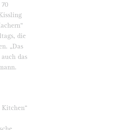
 70
Kissling
Machern“
tags, die
en. „Das
 auch das
fmann.
s Kitchen“
sche