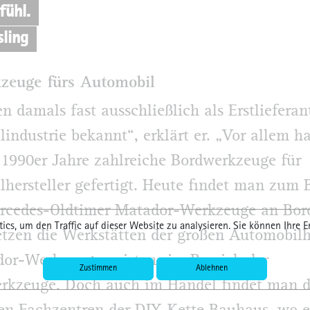
fühl.
sling
zeuge fürs Automobil
n damals fast ausschließlich als Erstlieferan
industrie bekannt“, erklärt er. „Vor allem h
e 1990er Jahre zahlreiche Bordwerkzeuge für
hersteller gefertigt. Heute findet man zum B
rcedes-Oldtimer Matador-Werkzeuge an Bord
ics, um den Traffic auf dieser Website zu analysieren. Sie können Ihre E
etzen die Werkstätten der großen Automobilhe
or-Werkzeug, meistens im Bereich der
Zustimmen
Ablehnen
rkzeuge. Doch auch im Handel findet man d