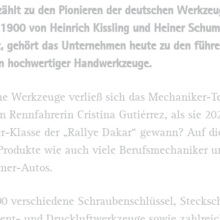
ählt zu den Pionieren der deutschen Werkzeu
. 1900 von Heinrich Kissling und Heiner Schu
, gehört das Unternehmen heute zu den führ
rn hochwertiger Handwerkzeuge.
e Werkzeuge verließ sich das Mechaniker-T
n Rennfahrerin Cristina Gutiérrez, als sie 20
r-Klasse der „Rallye Dakar“ gewann? Auf di
Produkte wie auch viele Berufsmechaniker u
mer-Autos.
0 verschiedene Schraubenschlüssel, Stecksch
nt- und Druckluftwerkzeuge sowie zahlreic