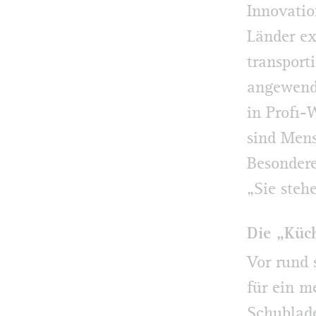
Innovatio
Länder ex
transport
angewende
in Profi-
sind Mens
Besondere
„Sie stehe
Die „Küc
Vor rund 
für ein m
Schublade