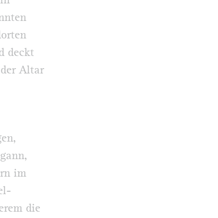
in
annten
dorten
d deckt
der Altar
gen,
egann,
rn im
el-
erem die