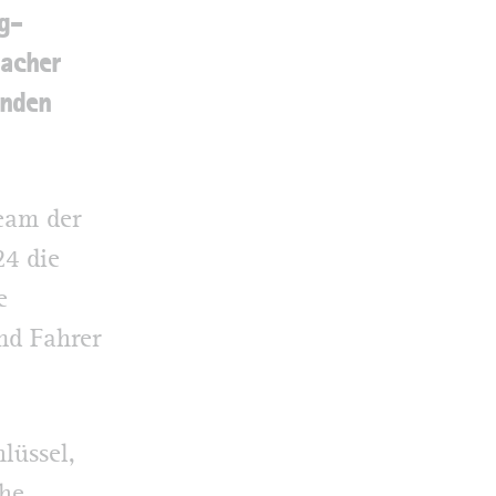
g­
macher
enden
eam der
24 die
e
nd Fahrer
lüssel,
he