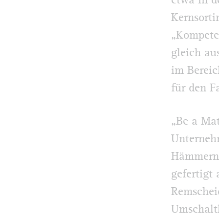
etwa in d
Kernsorti
„Kompeten
gleich au
im Bereic
für den F
„Be a Mat
Unternehm
Hämmern,
gefertig
Remscheid
Umschaltk