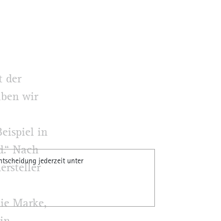
t der
aben wir
eispiel in
.“ Nach
ntscheidung jederzeit unter
rsteller
ie Marke,