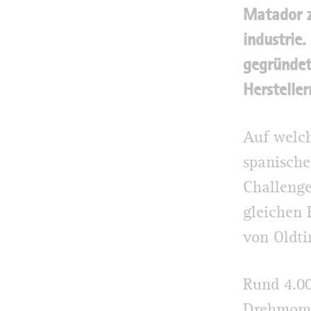
Matador z
industrie
gegründet
Herstelle
Auf welch
spanische
Challenge
gleichen 
von Oldti
Rund 4.00
Drehmome