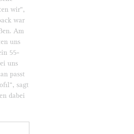
ten wir“,
back war
aßen. Am
ten uns
ein 55-
ei uns
an passt
fil“, sagt
ten dabei