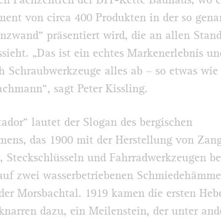
en Fachzentren der DIY-Kette Bauhaus, wo e
ment von circa 400 Produkten in der so gen
zwand“ präsentiert wird, die an allen Stan
ssieht. „Das ist ein echtes Markenerlebnis un
h Schraubwerkzeuge alles ab – so etwas wie 
achmann“, sagt Peter Kissling.
ador“ lautet der Slogan des ber­gischen
ens, das 1900 mit der Herstellung von Zan
 Steck­schlüsseln und Fahrradwerkzeugen b
t auf zwei wasserbetriebenen Schmiedehämme
er Morsbachtal. 1919 kamen die ersten Heb
narren dazu, ein Meilenstein, der unter and