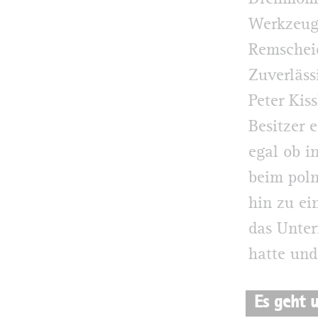
Werkzeug
Remscheid
Zuverläss
Peter Kis
Besitzer 
egal ob i
beim poln
hin zu ei
das Unte
hatte und
Es geht 