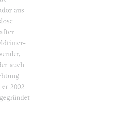
ador aus
lose
after
Oldtimer-
wender,
der auch
ichtung
s er 2002
gegründet