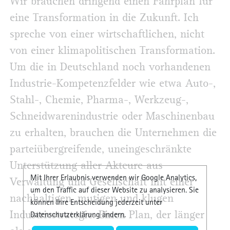
Wir brauchen dringend einen Fahrplan für
eine Transformation in die Zukunft. Ich
spreche von einer wirtschaftlichen, nicht
von einer klimapolitischen Transformation.
Um die in Deutschland noch vorhandenen
Industrie-Kompetenzfelder wie etwa Auto-,
Stahl-, Chemie, Pharma-, Werkzeug-,
Schneidwarenindustrie oder Maschinenbau
zu erhalten, brauchen die Unternehmen die
parteiübergreifende, uneingeschränkte
Unterstützung aller Akteure aus
Mit Ihrer Erlaubnis verwenden wir Google Analytics,
Verwaltung und Gesellschaft mit einer
um den Traffic auf dieser Website zu analysieren. Sie
nachhaltigen, mutigen und klugen
können Ihre Entscheidung jederzeit unter
Industriestrategie. Einen Plan, der länger
Datenschutzerklärung ändern.