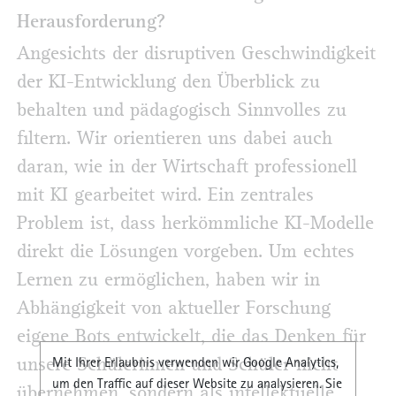
Herausforderung?
Angesichts der disruptiven Geschwindigkeit
der KI-Entwicklung den Überblick zu
behalten und pädagogisch Sinnvolles zu
filtern. Wir orientieren uns dabei auch
daran, wie in der Wirtschaft professionell
mit KI gearbeitet wird. Ein zentrales
Problem ist, dass herkömmliche KI-Modelle
direkt die Lösungen vorgeben. Um echtes
Lernen zu ermöglichen, haben wir in
Abhängigkeit von aktueller Forschung
eigene Bots entwickelt, die das Denken für
unsere Schülerinnen und Schüler nicht
Mit Ihrer Erlaubnis verwenden wir Google Analytics,
um den Traffic auf dieser Website zu analysieren. Sie
übernehmen, sondern als intellektuelle