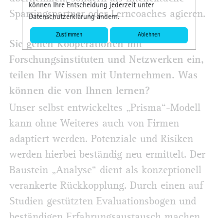
können Ihre Entscheidung jederzeit unter
Sparringspartner oder Lerncoaches agieren.
Datenschutzerklärung ändern.
Zustimmen
Ablehnen
Sie gehen Kooperationen mit
Forschungsinstituten und Netzwerken ein,
teilen Ihr Wissen mit Unternehmen. Was
können die von Ihnen lernen?
Unser selbst entwickeltes „Prisma“-Modell
kann ohne Weiteres auch von Firmen
adaptiert werden. Potenziale und Risiken
werden hierbei beständig neu ermittelt. Der
Baustein „Analyse“ dient als konzeptionell
verankerte Rückkopplung. Durch einen auf
Studien gestützten Evaluationsbogen und
beständigen Erfahrungsaustausch machen