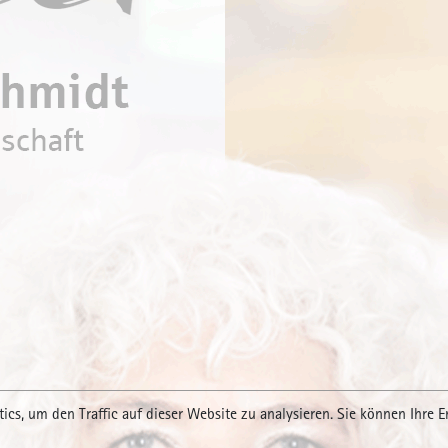
-Lehrgänge für Unternehmer mit
sgeschichte
ungen in Solingen und Remscheid jetzt mit So
Juli/August 2023
geschäftsführer übergibt Siegerurkunde der
Scouts“ an Heyco-Auszubildende
fter Abschluss: Höhere Berufsbildung zahlt si
ezernenten besuchen Wuppertal
ics, um den Traffic auf dieser Website zu analysieren. Sie können Ihre E