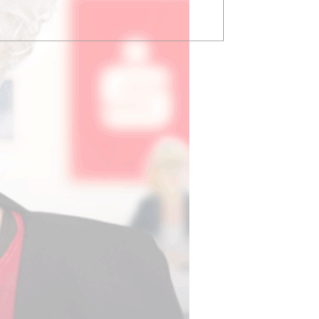
d-
d am