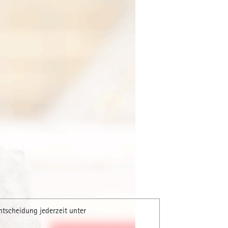
nntags-
ch aus
ntscheidung jederzeit unter