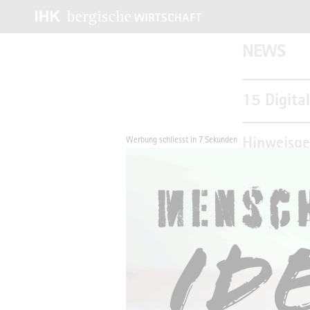
NEWS
15 Digita
Hinweisge
Werbung schliesst in 6 Sekunden
Marco Tri
CO2-Auss
Ökoprofit