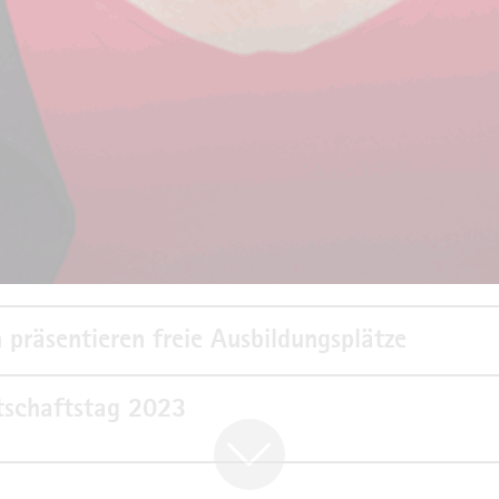
usschuss besichtigt Pavement-Scanner der Un
en
eiter zu Gast bei der IHK
achung
 präsentieren freie Ausbildungsplätze
tschaftstag 2023