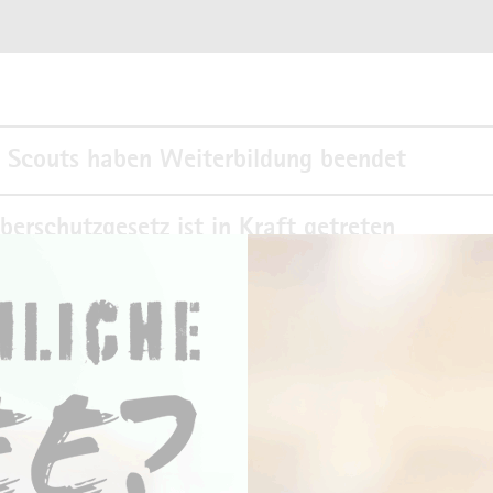
l Scouts haben Weiterbildung beendet
berschutzgesetz ist in Kraft getreten
enes verlässt die Wirtschaftsförderung Wuppe
toß senken für KMU
-Klub hat sich gegründet