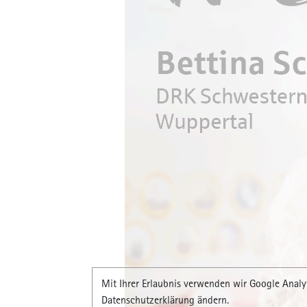
Ausbilder
Migration
Tageszeit
Ausgabe
Jubiläum 
IHK-Haupt
„Energie-
IHK-geprü
Planungsd
Mit Ihrer Erlaubnis verwenden wir Google Analyt
Datenschutzerklärung ändern.