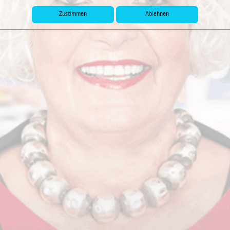
l für Firmennachfolge
Zustimmen
Ablehnen
 Gäste bei Unternehmerfrühstück
plätze am Bahnhof nötig
ksausschuss Wuppertal besucht Utopiastadt
 IHK sagt ja zu Outlet-Planungen in Remschei
delsausschuss tagt im Allee-Center
& Co. auf dem IHK-digit@ble Bergisches Lan
t