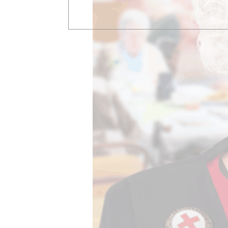
Neuer Poo
Knapp 100
IHK: Taxi
IHK-Bezir
Bergische
Lennep
Einzelhan
Chat GPT 
23. Augus