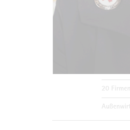
Verkehrsa
Insolvenz
Vera-Begl
Bekanntm
20 Firmen
Außenwir