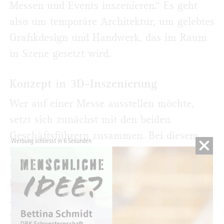
Messen und Events inszenieren.“ Es geht
also um temporäre Architektur, um gelebtes
Grafikdesign und Handwerk, das im Raum
in Szene gesetzt wird.
Konzept in 3D-Inszenierung
Wer auf einer Messe ausstellen möchte,
setzt sich zunächst mit den beiden
Geschäftsführern zusammen. Bei diesem
Werbung schliesst in 5 Sekunden
Briefing werden Budget festgelegt,
Standfläche und natürlich das Produkt, die
Dienstleistung, die präsentiert werden soll.
Außerdem gilt es herauszuarbeiten,
wodurch sich dieser Betrieb von der