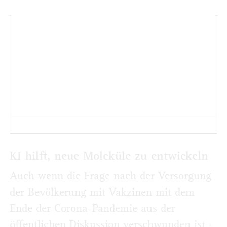
KONTAKT
CAM-D Technologies GmbH
Kottendorfer Str. 21
42967 Solingen
T. 0212 22551600
kuhn@molecular-dynamics.decam-d.de
KI hilft, neue Moleküle zu entwickeln
Auch wenn die Frage nach der Versorgung
der Bevölkerung mit Vakzinen mit dem
Ende der Corona-Pandemie aus der
öffentlichen Diskussion verschwunden ist –