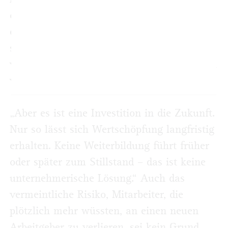
online. Seit 1985 ist die TAW Bildungswerk
der Bergischen IHK. „Gerade KMU kann es
schmerzen, im Tagesgeschäft zugunsten
von Weiterbildung tagelang auf Personal zu
verzichten“, sagt Kirschsieper.
„Aber es ist eine Investition in die Zukunft.
Nur so lässt sich Wertschöpfung langfristig
erhalten. Keine Weiterbildung führt früher
oder später zum Stillstand – das ist keine
unternehmerische Lösung.“ Auch das
vermeintliche Risiko, Mitarbeiter, die
plötzlich mehr wüssten, an einen neuen
Arbeitgeber zu verlieren, sei kein Grund,